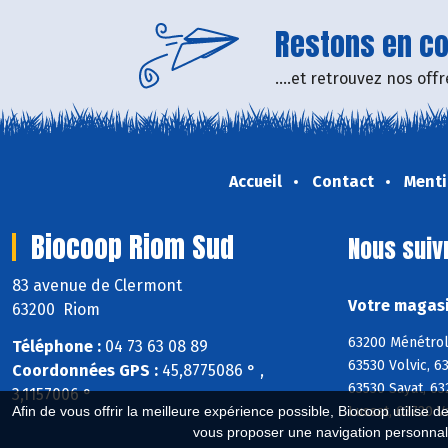
Restons en con
....et retrouvez nos of
Accueil
Contact
Menti
Biocoop Riom Sud
Nous suiv
83 avenue de Clermont
Votre magasi
63200 Riom
63200 Ménétrol
Téléphone :
04 73 63 08 89
63530 Volvic, 6
Coordonnées GPS :
45,8775086 ° ,
63530 Sayat, 6
3,1157006 °
Lussat, 63720 
Afin de vous offrir la meilleure expérience possible, Biocoop utilise d
vous proposer une navigation personnal