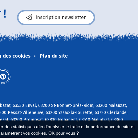
 !
Inscription newsletter
n des cookies
Plan du site
bazat, 63530 Enval, 63200 St-Bonnet-près-Riom, 63200 Malauzat,
200 Pessat-Villeneuve, 63200 Yssac-la-Tourette, 63720 Clerlande,
ezat, 63200 Prompsat, 63830 Nohanent, 63510 Malintrat, 63360
 des statistiques afin d'analyser le trafic et la performance du site et
paramétrant vos cookies. OK pour vous ?