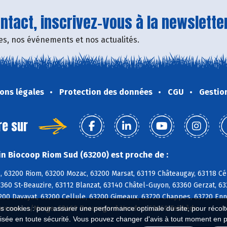
tact, inscrivez-vous à la newsletter
fres, nos événements et nos actualités.
ons légales
Protection des données
CGU
Gestio
re sur
n Biocoop Riom Sud (63200) est proche de :
, 63200 Riom, 63200 Mozac, 63200 Marsat, 63119 Châteaugay, 63118 Cé
3360 St-Beauzire, 63112 Blanzat, 63140 Châtel-Guyon, 63360 Gerzat, 63
3200 Davayat, 63200 Cellule, 63200 Gimeaux, 63720 Chappes, 63720 Enn
Varennes s/Morge, 63460 Beauregard-Vendon, 63460 Teilhède
es cookies : pour assurer une performance optimale du site, pour récolter
isée en toute sécurité. Vous pouvez changer d'avis à tout moment en 