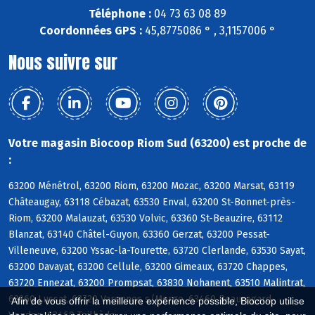
Téléphone :
04 73 63 08 89
Coordonnées GPS :
45,8775086 ° , 3,1157006 °
Nous suivre sur
Votre magasin Biocoop Riom Sud (63200) est proche de
:
63200 Ménétrol, 63200 Riom, 63200 Mozac, 63200 Marsat, 63119
Châteaugay, 63118 Cébazat, 63530 Enval, 63200 St-Bonnet-près-
Riom, 63200 Malauzat, 63530 Volvic, 63360 St-Beauzire, 63112
Blanzat, 63140 Châtel-Guyon, 63360 Gerzat, 63200 Pessat-
Villeneuve, 63200 Yssac-la-Tourette, 63720 Clerlande, 63530 Sayat,
63200 Davayat, 63200 Cellule, 63200 Gimeaux, 63720 Chappes,
63720 Ennezat, 63200 Prompsat, 63830 Nohanent, 63510 Malintrat,
63360 Lussat, 63720 Varennes s/Morge, 63460 Beauregard-
Afin de vous offrir la meilleure expérience possible, Biocoop utilise