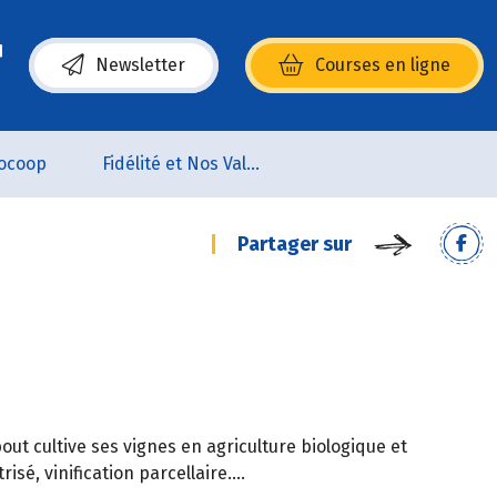
Newsletter
Courses en ligne
(s’ouvre dans une nouvelle fenêtre)
ocoop
Fidélité et Nos Valeurs
Partager sur
out cultive ses vignes en agriculture biologique et
isé, vinification parcellaire….