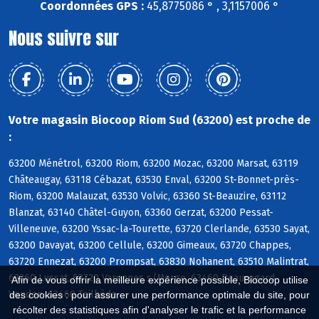
Coordonnées GPS :
45,8775086 ° , 3,1157006 °
Nous suivre sur
Votre magasin Biocoop Riom Sud (63200) est proche de
:
63200 Ménétrol, 63200 Riom, 63200 Mozac, 63200 Marsat, 63119
Châteaugay, 63118 Cébazat, 63530 Enval, 63200 St-Bonnet-près-
Riom, 63200 Malauzat, 63530 Volvic, 63360 St-Beauzire, 63112
Blanzat, 63140 Châtel-Guyon, 63360 Gerzat, 63200 Pessat-
Villeneuve, 63200 Yssac-la-Tourette, 63720 Clerlande, 63530 Sayat,
63200 Davayat, 63200 Cellule, 63200 Gimeaux, 63720 Chappes,
63720 Ennezat, 63200 Prompsat, 63830 Nohanent, 63510 Malintrat,
63360 Lussat, 63720 Varennes s/Morge, 63460 Beauregard-
Afin de vous offrir la meilleure expérience possible, Biocoop utilise
Vendon, 63460 Teilhède
des cookies : pour assurer une performance optimale du site, pour
récolter des statistiques afin d'analyser le trafic et la performance