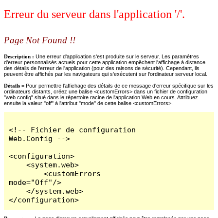
Erreur du serveur dans l'application '/'.
Page Not Found !!
Description :
Une erreur d'application s'est produite sur le serveur. Les paramètres
d'erreur personnalisés actuels pour cette application empêchent l'affichage à distance
des détails de l'erreur de l'application (pour des raisons de sécurité). Cependant, ils
peuvent être affichés par les navigateurs qui s'exécutent sur l'ordinateur serveur local.
Détails =
Pour permettre l'affichage des détails de ce message d'erreur spécifique sur les
ordinateurs distants, créez une balise <customErrors> dans un fichier de configuration
"web.config" situé dans le répertoire racine de l'application Web en cours. Attribuez
ensuite la valeur "off" à l'attribut "mode" de cette balise <customErrors>.
<!-- Fichier de configuration 
Web.Config -->

<configuration>

    <system.web>

        <customErrors 
mode="Off"/>

    </system.web>

</configuration>