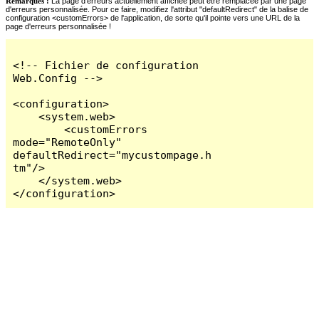
Remarques :
La page d'erreurs actuellement affichée peut être remplacée par une page
d'erreurs personnalisée. Pour ce faire, modifiez l'attribut "defaultRedirect" de la balise de
configuration <customErrors> de l'application, de sorte qu'il pointe vers une URL de la
page d'erreurs personnalisée !
<!-- Fichier de configuration 
Web.Config -->

<configuration>

    <system.web>

        <customErrors 
mode="RemoteOnly" 
defaultRedirect="mycustompage.h
tm"/>

    </system.web>

</configuration>